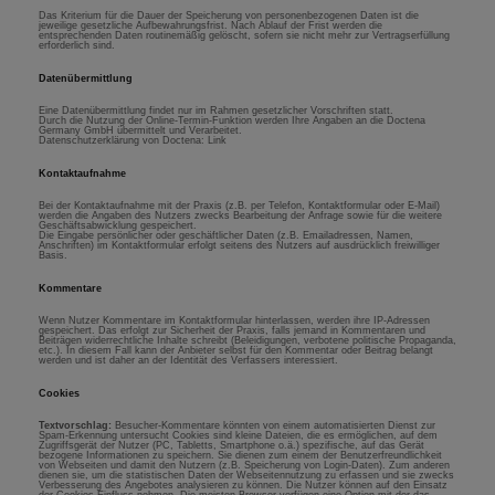
Das Kriterium für die Dauer der Speicherung von personenbezogenen Daten ist die
jeweilige gesetzliche Aufbewahrungsfrist. Nach Ablauf der Frist werden die
entsprechenden Daten routinemäßig gelöscht, sofern sie nicht mehr zur Vertragserfüllung
erforderlich sind.
Datenübermittlung
Eine Datenübermittlung findet nur im Rahmen gesetzlicher Vorschriften statt.
Durch die Nutzung der Online-Termin-Funktion werden Ihre Angaben an die Doctena
Germany GmbH übermittelt und Verarbeitet.
Datenschutzerklärung von Doctena: Link
Kontaktaufnahme
Bei der Kontaktaufnahme mit der Praxis (z.B. per Telefon, Kontaktformular oder E-Mail)
werden die Angaben des Nutzers zwecks Bearbeitung der Anfrage sowie für die weitere
Geschäftsabwicklung gespeichert.
Die Eingabe persönlicher oder geschäftlicher Daten (z.B. Emailadressen, Namen,
Anschriften) im Kontaktformular erfolgt seitens des Nutzers auf ausdrücklich freiwilliger
Basis.
Kommentare
Wenn Nutzer Kommentare im Kontaktformular hinterlassen, werden ihre IP-Adressen
gespeichert. Das erfolgt zur Sicherheit der Praxis, falls jemand in Kommentaren und
Beiträgen widerrechtliche Inhalte schreibt (Beleidigungen, verbotene politische Propaganda,
etc.). In diesem Fall kann der Anbieter selbst für den Kommentar oder Beitrag belangt
werden und ist daher an der Identität des Verfassers interessiert.
Cookies
Textvorschlag:
Besucher-Kommentare könnten von einem automatisierten Dienst zur
Spam-Erkennung untersucht Cookies sind kleine Dateien, die es ermöglichen, auf dem
Zugriffsgerät der Nutzer (PC, Tabletts, Smartphone o.ä.) spezifische, auf das Gerät
bezogene Informationen zu speichern. Sie dienen zum einem der Benutzerfreundlichkeit
von Webseiten und damit den Nutzern (z.B. Speicherung von Login-Daten). Zum anderen
dienen sie, um die statistischen Daten der Webseitennutzung zu erfassen und sie zwecks
Verbesserung des Angebotes analysieren zu können. Die Nutzer können auf den Einsatz