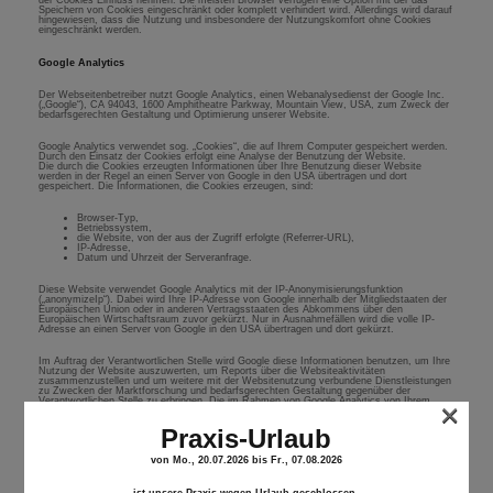
der Cookies Einfluss nehmen. Die meisten Browser verfügen eine Option mit der das
Speichern von Cookies eingeschränkt oder komplett verhindert wird. Allerdings wird darauf
hingewiesen, dass die Nutzung und insbesondere der Nutzungskomfort ohne Cookies
eingeschränkt werden.
Google Analytics
Der Webseitenbetreiber nutzt Google Analytics, einen Webanalysedienst der Google Inc.
(„Google“), CA 94043, 1600 Amphitheatre Parkway, Mountain View, USA, zum Zweck der
bedarfsgerechten Gestaltung und Optimierung unserer Website.
Google Analytics verwendet sog. „Cookies“, die auf Ihrem Computer gespeichert werden.
Durch den Einsatz der Cookies erfolgt eine Analyse der Benutzung der Website.
Die durch die Cookies erzeugten Informationen über Ihre Benutzung dieser Website
werden in der Regel an einen Server von Google in den USA übertragen und dort
gespeichert. Die Informationen, die Cookies erzeugen, sind:
Browser-Typ,
Betriebssystem,
die Website, von der aus der Zugriff erfolgte (Referrer-URL),
IP-Adresse,
Datum und Uhrzeit der Serveranfrage.
Diese Website verwendet Google Analytics mit der IP-Anonymisierungsfunktion
(„anonymizeIp“). Dabei wird Ihre IP-Adresse von Google innerhalb der Mitgliedstaaten der
Europäischen Union oder in anderen Vertragsstaaten des Abkommens über den
Europäischen Wirtschaftsraum zuvor gekürzt. Nur in Ausnahmefällen wird die volle IP-
Adresse an einen Server von Google in den USA übertragen und dort gekürzt.
Im Auftrag der Verantwortlichen Stelle wird Google diese Informationen benutzen, um Ihre
Nutzung der Website auszuwerten, um Reports über die Websiteaktivitäten
zusammenzustellen und um weitere mit der Websitenutzung verbundene Dienstleistungen
zu Zwecken der Marktforschung und bedarfsgerechten Gestaltung gegenüber der
Verantwortlichen Stelle zu erbringen. Die im Rahmen von Google Analytics von Ihrem
×
Browser übermittelte IP-Adresse wird nicht mit anderen Daten von Google
zusammengeführt.
Praxis-Urlaub
Sie können die Speicherung der Cookies durch eine entsprechende Einstellung Ihrer
von Mo., 20
.07.2026
bis Fr., 07
.08.2026
Browser-Software verhindern. Wir weisen Sie jedoch darauf hin, dass Sie in diesem Fall
gegebenenfalls nicht sämtliche Funktionen dieser Website vollumfänglich nutzen können.
Sie können darüber hinaus die Erfassung, der durch den Cookie erzeugten und auf Ihre
Nutzung der Website bezogenen Daten (inkl. Ihrer IP-Adresse) an Google sowie die