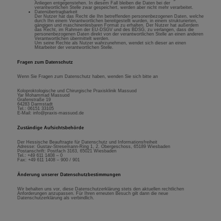
Anliegen entgegenstehen. In diesem Fall bleiben die Daten bei der
verantwortlichen Stelle zwar gespeichert, werden aber nicht mehr verarbeitet.
Datenübertragbarkeit
Der Nutzer hat das Recht die Ihn betreffenden personenbezogenen Daten, welche
durch Ihn einem Verantwortlichen bereitgestellt wurden, in einem strukturierten,
gängigen und maschinenlesbaren Format zu erhalten. Der Nutzer hat außerdem
das Recht, im Rahmen der EU-DSGV und des BDSG, zu verlangen, dass die
personenbezogenen Daten direkt von der verantwortlichen Stelle an einen anderen
Verantwortlichen übermittelt werden.
Um seine Rechte als Nutzer wahrzunehmen, wendet sich dieser an einen
Mitarbeiter der verantwortlichen Stelle.
Fragen zum Datenschutz
Wenn Sie Fragen zum Datenschutz haben, wenden Sie sich bitte an
Koloproktologische und Chirurgische Praxisklinik Massuod
Yar Mohammad Massuod
Grafenstraße 19
64283 Darmstadt
Tel.: 06151 33105
E-Mail: info@praxis-massuod.de
Zuständige Aufsichtsbehörde
Der Hessische Beauftragte für Datenschutz und Informationsfreiheit
Adresse: Gustav-Stresemann-Ring 1, 2. Obergeschoss, 65189 Wiesbaden
Postanschrift: Postfach 3163, 65021 Wiesbaden
Tel.: +49 611 1408 – 0
Fax: +49 611 1408 – 900 / 901
Änderung unserer Datenschutzbestimmungen
Wir behalten uns vor, diese Datenschutzerklärung stets den aktuellen rechtlichen
Anforderungen anzupassen. Für Ihren erneuten Besuch gilt dann die neue
Datenschutzerklärung als verbindlich.