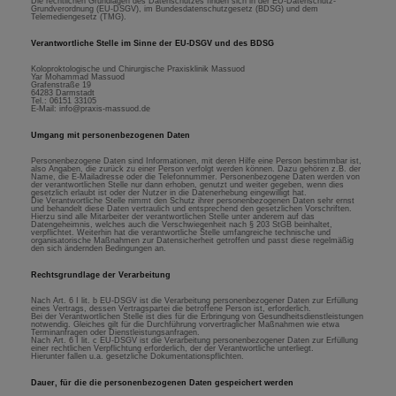
Die rechtlichen Grundlagen des Datenschutzes finden sich in der EU-Datenschutz-
Grundverordnung (EU-DSGV), im Bundesdatenschutzgesetz (BDSG) und dem
Telemediengesetz (TMG).
Verantwortliche Stelle im Sinne der EU-DSGV und des BDSG
Koloproktologische und Chirurgische Praxisklinik Massuod
Yar Mohammad Massuod
Grafenstraße 19
64283 Darmstadt
Tel.: 06151 33105
E-Mail: info@praxis-massuod.de
Umgang mit personenbezogenen Daten
Personenbezogene Daten sind Informationen, mit deren Hilfe eine Person bestimmbar ist,
also Angaben, die zurück zu einer Person verfolgt werden können. Dazu gehören z.B. der
Name, die E-Mailadresse oder die Telefonnummer. Personenbezogene Daten werden von
der verantwortlichen Stelle nur dann erhoben, genutzt und weiter gegeben, wenn dies
gesetzlich erlaubt ist oder der Nutzer in die Datenerhebung eingewilligt hat.
Die Verantwortliche Stelle nimmt den Schutz ihrer personenbezogenen Daten sehr ernst
und behandelt diese Daten vertraulich und entsprechend den gesetzlichen Vorschriften.
Hierzu sind alle Mitarbeiter der verantwortlichen Stelle unter anderem auf das
Datengeheimnis, welches auch die Verschwiegenheit nach § 203 StGB beinhaltet,
verpflichtet. Weiterhin hat die verantwortliche Stelle umfangreiche technische und
organisatorische Maßnahmen zur Datensicherheit getroffen und passt diese regelmäßig
den sich ändernden Bedingungen an.
Rechtsgrundlage der Verarbeitung
Nach Art. 6 I lit. b EU-DSGV ist die Verarbeitung personenbezogener Daten zur Erfüllung
eines Vertrags, dessen Vertragspartei die betroffene Person ist, erforderlich.
Bei der Verantwortlichen Stelle ist dies für die Erbringung von Gesundheitsdienstleistungen
notwendig. Gleiches gilt für die Durchführung vorvertraglicher Maßnahmen wie etwa
Terminanfragen oder Dienstleistungsanfragen.
Nach Art. 6 I lit. c EU-DSGV ist die Verarbeitung personenbezogener Daten zur Erfüllung
einer rechtlichen Verpflichtung erforderlich, der der Verantwortliche unterliegt.
Hierunter fallen u.a. gesetzliche Dokumentationspflichten.
Dauer, für die die personenbezogenen Daten gespeichert werden