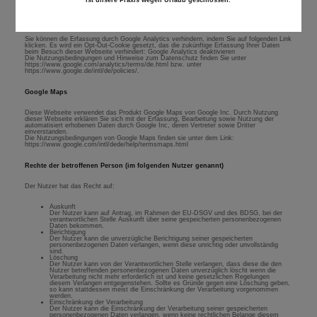
ist unsere Praxis wegen Urlaub geschlossen.
Verarbeitung dieser Daten durch Google verhindern, indem Sie das unter dem folgenden
Link https://tools.google.com/dlpage/gaoptout?hl=de verfügbare Browser-Plug-in
herunterladen und installieren.
Sie können die Erfassung durch Google Analytics verhindern, indem Sie auf folgenden Link
klicken. Es wird ein Opt-Out-Cookie gesetzt, das die zukünftige Erfassung Ihrer Daten
beim Besuch dieser Webseite verhindert: Google Analytics deaktivieren
Die Nutzungsbedingungen und Hinweise zum Datenschutz finden Sie unter
https://www.google.com/analytics/terms/de.html bzw. unter
https://www.google.de/intl/de/policies/.
Google Maps
Diese Webseite verwendet das Produkt Google Maps von Google Inc. Durch Nutzung
dieser Webseite erklären Sie sich mit der Erfassung, Bearbeitung sowie Nutzung der
automatisiert erhobenen Daten durch Google Inc, deren Vertreter sowie Dritter
einverstanden.
Die Nutzungsbedingungen von Google Maps finden sie unter dem Link:
https://www.google.com/intl/dede/help/termsmaps.html
Rechte der betroffenen Person (im folgenden Nutzer genannt)
Der Nutzer hat das Recht auf:
Auskunft
Der Nutzer kann auf Antrag, im Rahmen der EU-DSGV und des BDSG, bei der
verantwortlichen Stelle Auskunft über seine gespeicherten personenbezogenen
Daten bekommen.
Berichtigung
Der Nutzer kann die unverzügliche Berichtigung seiner gespeicherten
personenbezogenen Daten verlangen, wenn diese unrichtig oder unvollständig
sind.
Löschung
Der Nutzer kann von der Verantwortlichen Stelle verlangen, dass diese die den
Nutzer betreffenden personenbezogenen Daten unverzüglich löscht wenn die
Verarbeitung nicht mehr erforderlich ist und keine gesetzlichen Regelungen
diesem Verlangen entgegenstehen. Sollte es Gründe gegen eine Löschung geben,
so kann stattdessen meist die Einschränkung der Verarbeitung vorgenommen
werden.
Einschränkung der Verarbeitung
Der Nutzer kann die Einschränkung der Verarbeitung seiner gespeicherten
personenbezogenen Daten verlangen, wenn keine rechtlichen Belange diesem