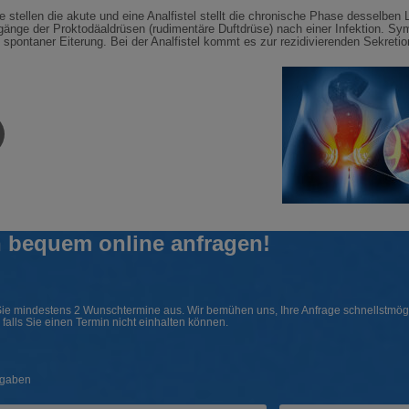
 stellen die akute und eine Analfistel stellt die chronische Phase desselben
änge der Proktodäaldrüsen (rudimentäre Duftdrüse) nach einer Infektion. 
. spontaner Eiterung. Bei der Analfistel kommt es zur rezidivierenden Sekreti
 bequem online anfragen!
Sie mindestens 2 Wunschtermine aus. Wir bemühen uns, Ihre Anfrage schnellstmögli
, falls Sie einen Termin nicht einhalten können.
ngaben