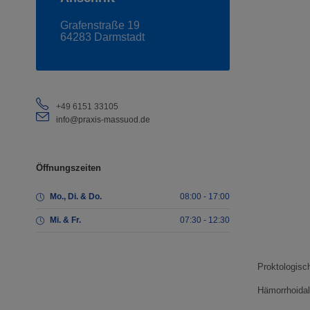
Grafenstraße 19
64283 Darmstadt
+49 6151 33105
info@praxis-massuod.de
Öffnungszeiten
Mo., Di. & Do.
08:00 - 17:00
Mi. & Fr.
07:30 - 12:30
Proktologisc
Hämorrhoidal