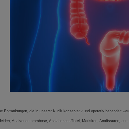
he Erkrankungen, die in unserer Klinik konservativ und operativ behandelt wer
leiden, Analvenenthrombose, Analabszess/fistel, Marisken, Anafissuren, gut