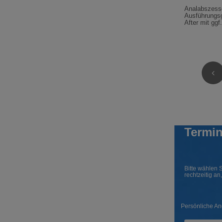
Analabszesse
Ausführungsg
After mit ggf
Termin
Bitte wählen 
rechtzeitig an
Persönliche A