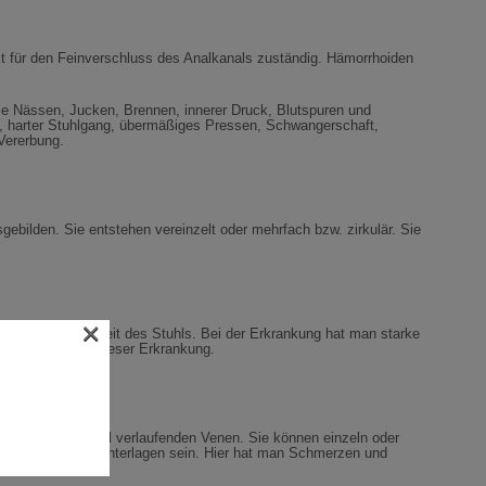
 für den Feinverschluss des Analkanals zuständig. Hämorrhoiden
e Nässen, Jucken, Brennen, innerer Druck, Blutspuren und
g, harter Stuhlgang, übermäßiges Pressen, Schwangerschaft,
Vererbung.
sgebilden. Sie entstehen vereinzelt oder mehrfach bzw. zirkulär. Sie
×
 bei Unregelmäßigkeit des Stuhls. Bei der Erkrankung hat man starke
eren Symptome dieser Erkrankung.
n und subanodermal verlaufenden Venen. Sie können einzeln oder
itzen auf kalten Unterlagen sein. Hier hat man Schmerzen und
zur Blutung.